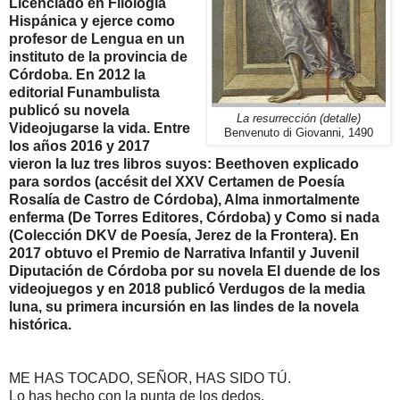
Licenciado en Filología
Hispánica y ejerce como
profesor de Lengua en un
instituto de la provincia de
Córdoba. En 2012 la
editorial Funambulista
publicó su novela
La resurrección (detalle)
Videojugarse la vida. Entre
Benvenuto di Giovanni, 1490
los años 2016 y 2017
vieron la luz tres libros suyos: Beethoven explicado
para sordos (accésit del XXV Certamen de Poesía
Rosalía de Castro de Córdoba), Alma inmortalmente
enferma (De Torres Editores, Córdoba) y Como si nada
(Colección DKV de Poesía, Jerez de la Frontera). En
2017 obtuvo el Premio de Narrativa Infantil y Juvenil
Diputación de Córdoba por su novela El duende de los
videojuegos y en 2018 publicó Verdugos de la media
luna, su primera incursión en las lindes de la novela
histórica.
ME HAS TOCADO, SEÑOR, HAS SIDO TÚ.
Lo has hecho con la punta de los dedos.